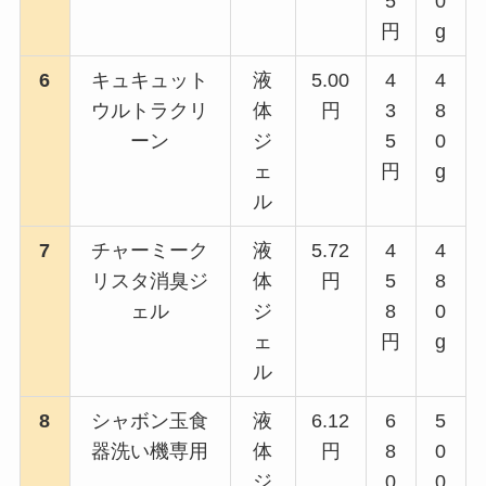
5
0
円
g
6
キュキュット
液
5.00
4
4
ウルトラクリ
体
円
3
8
ーン
ジ
5
0
ェ
円
g
ル
7
チャーミーク
液
5.72
4
4
リスタ消臭ジ
体
円
5
8
ェル
ジ
8
0
ェ
円
g
ル
8
シャボン玉食
液
6.12
6
5
器洗い機専用
体
円
8
0
ジ
0
0