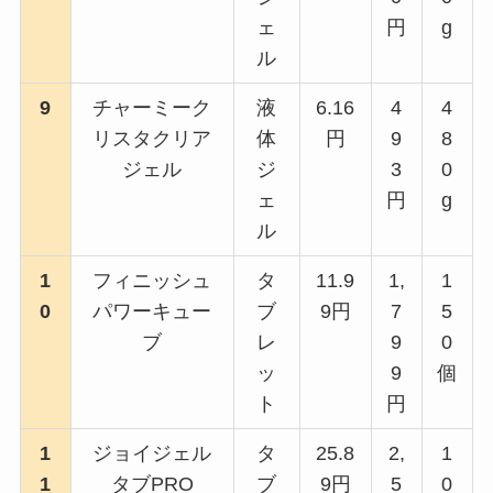
ェ
円
g
ル
9
チャーミーク
液
6.16
4
4
リスタクリア
体
円
9
8
ジェル
ジ
3
0
ェ
円
g
ル
1
フィニッシュ
タ
11.9
1,
1
0
パワーキュー
ブ
9円
7
5
ブ
レ
9
0
ッ
9
個
ト
円
1
ジョイジェル
タ
25.8
2,
1
1
タブPRO
ブ
9円
5
0