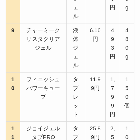
ェ
円
g
ル
9
チャーミーク
液
6.16
4
4
リスタクリア
体
円
9
8
ジェル
ジ
3
0
ェ
円
g
ル
1
フィニッシュ
タ
11.9
1,
1
0
パワーキュー
ブ
9円
7
5
ブ
レ
9
0
ッ
9
個
ト
円
1
ジョイジェル
タ
25.8
2,
1
1
タブPRO
ブ
9円
5
0