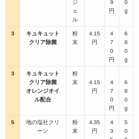
ジ
9
0
ェ
円
g
ル
3
キュキュット
粉
4.15
4
6
クリア除菌
末
円
7
8
0
0
円
g
3
キュキュット
粉
クリア除菌
末
4.15
4
6
オレンジオイ
円
7
8
ル配合
0
0
円
g
5
地の塩社クリ
粉
4.35
4
5
ーン
末
円
3
0