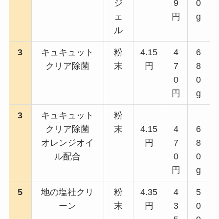
ジ
9
0
ェ
円
g
ル
3
キュキュット
粉
4.15
4
6
クリア除菌
末
円
7
8
0
0
円
g
3
キュキュット
粉
クリア除菌
末
4.15
4
6
オレンジオイ
円
7
8
ル配合
0
0
円
g
5
地の塩社クリ
粉
4.35
4
5
ーン
末
円
3
0