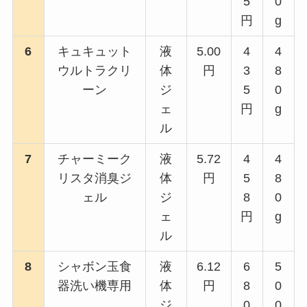
5
0
円
g
6
キュキュット
液
5.00
4
4
ウルトラクリ
体
円
3
8
ーン
ジ
5
0
ェ
円
g
ル
7
チャーミーク
液
5.72
4
4
リスタ消臭ジ
体
円
5
8
ェル
ジ
8
0
ェ
円
g
ル
8
シャボン玉食
液
6.12
6
5
器洗い機専用
体
円
8
0
ジ
0
0