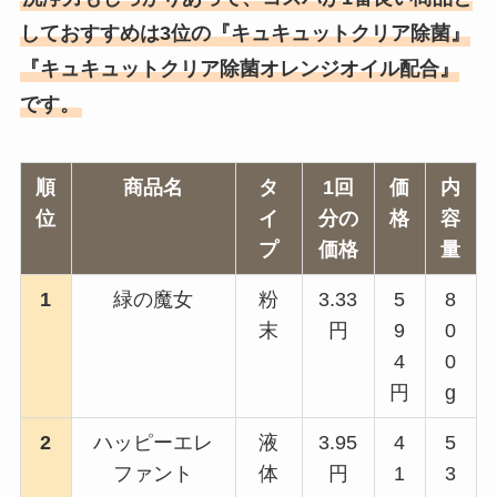
しておすすめは3位の『キュキュットクリア除菌』
『キュキュットクリア除菌オレンジオイル配合』
です。
順
商品名
タ
1回
価
内
位
イ
分の
格
容
プ
価格
量
1
緑の魔女
粉
3.33
5
8
末
円
9
0
4
0
円
g
2
ハッピーエレ
液
3.95
4
5
ファント
体
円
1
3