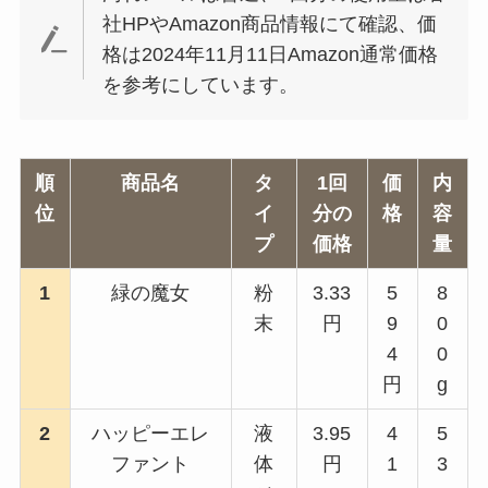
社HPやAmazon商品情報にて確認、価
格は2024年11月11日Amazon通常価格
を参考にしています。
順
商品名
タ
1回
価
内
位
イ
分の
格
容
プ
価格
量
1
緑の魔女
粉
3.33
5
8
末
円
9
0
4
0
円
g
2
ハッピーエレ
液
3.95
4
5
ファント
体
円
1
3